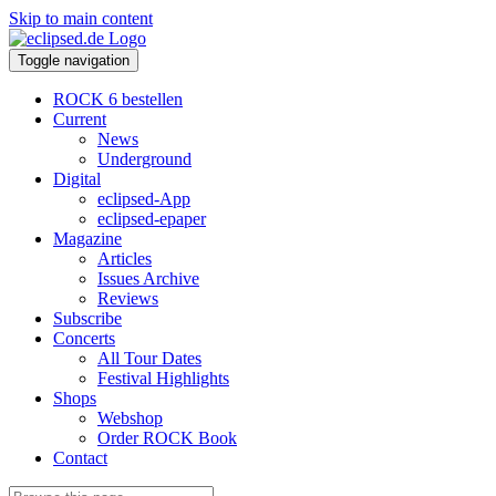
Skip to main content
Toggle navigation
ROCK 6 bestellen
Current
News
Underground
Digital
eclipsed-App
eclipsed-epaper
Magazine
Articles
Issues Archive
Reviews
Subscribe
Concerts
All Tour Dates
Festival Highlights
Shops
Webshop
Order ROCK Book
Contact