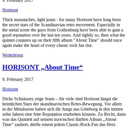
9. February 2017
Horisont
Thick moustaches, tight jeans - for many Horisont have long been
the secret stars of the Scandinavian retro movement. Especially in
the metal scene the guys from Gothenburg have been able to gain a
good reputation over the last ten years. And rightly so, then what the
quintet conjures up on their fifth album "About Time" should once
again make the heart of every classic rock fan rise.
Weiterlesen
HORISONT „About Time“
9. February 2017
Horisont
Dicke Schnäuzer, enge Jeans – für viele sind Horisont längst die
heimlichen Stars der skandinavischen Retro-Bewegung. Vor allem
in der Metalszene haben sich die Jungs aus Göteborg in den letzten
zehn Jahren eine fette Reputation erarbeiten können. Zu Recht, dann
was das Quintett auf seinem inzwischen fünften Album „About
Time“ zaubert, dürfte erneut jedem Classic-Rock-Fan das Herz