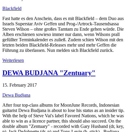
Blackfield
Fast hatte es den Anschein, dass es mit Blackfield – dem Duo aus
Israels Superstar Aviv Geffen und Prog-/Artrock-Tausendsassa
Steven Wilson – ohne großes Tamtam zu Ende gehen würde. Die
Alben erschienen sowieso immer nur dann, wenn Wilsons prall
gefüllter Terminkalender es zuließ. Zudem schien Wilson mit den
letzten beiden Blackfield-Releases mehr und mehr Geffen die
Führung zu überlassen. Nun melden sich Blackfield zurück.
Weiterlesen
DEWA BUDJANA "Zentuary"
15. February 2017
Dewa Budjana
After four top-class albums for MoonJune Records, Indonesian
guitarist Dewa Budjana is about to lose his status as an insider tip.
With the help of Steve Vai's label Favored Nations, which he was
able to win as a licence partner, this should also succeed. On the
double album "Zentuary" - recorded with Gary Husband (dr, key,
p), Jack DeJohnette (dr, p) and Tony Levin (b, stick) - Budjana