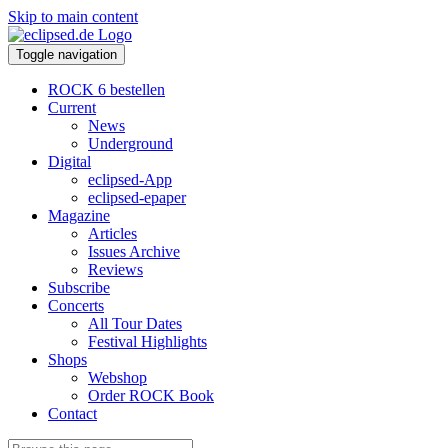
Skip to main content
Toggle navigation
ROCK 6 bestellen
Current
News
Underground
Digital
eclipsed-App
eclipsed-epaper
Magazine
Articles
Issues Archive
Reviews
Subscribe
Concerts
All Tour Dates
Festival Highlights
Shops
Webshop
Order ROCK Book
Contact