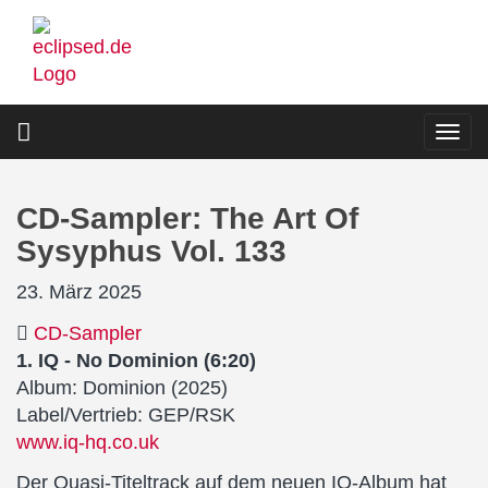
Direkt
zum
Inhalt
Togg
navi
CD-Sampler: The Art Of
Sysyphus Vol. 133
23. März 2025
CD-Sampler
1. IQ - No Dominion (6:20)
Album: Dominion (2025)
Label/Vertrieb: GEP/RSK
www.iq-hq.co.uk
Der Quasi-Titeltrack auf dem neuen IQ-Album hat