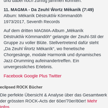
und dabei noch zünftig jammen konnten.
11. MAGMA - Da Zeuhl Ẁortz Mëkanïk (7:49)
Album: Mëkanïk Dëstruktïẁ Kömmandöh
1973/2017, Seventh Records
Auf dem dritten MAGMA-Album „Mëkanïk
Dëstruktïẁ Kömmandöh“ gelangte der Zeuhl-Stil der
Gruppe zu voller Blüte. Stellvertretend dafür steht
„Da Zeuhl Ẁortz Mëkanïk“, wo frenetische
Chorgesänge, modale Harmonik und dynamisches
Jazz-Drumming aufeinandertreffen. Ein
unvergessliches Erlebnis.
Facebook
Google Plus
Twitter
eclipsed ROCK Bücher
Die perfekte Übersicht & Analyse über das Gesamtwerk
der grössten ROCK-Acts der 60er/70er/80er!
Mehr
Infos...