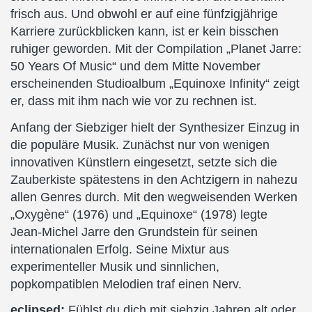
frisch aus. Und obwohl er auf eine fünfzigjährige
Karriere zurückblicken kann, ist er kein bisschen
ruhiger geworden. Mit der Compilation „Planet Jarre:
50 Years Of Music“ und dem Mitte November
erscheinenden Studioalbum „Equinoxe Infinity“ zeigt
er, dass mit ihm nach wie vor zu rechnen ist.
Anfang der Siebziger hielt der Synthesizer Einzug in
die populäre Musik. Zunächst nur von wenigen
innovativen Künstlern eingesetzt, setzte sich die
Zauberkiste spätestens in den Achtzigern in nahezu
allen Genres durch. Mit den wegweisenden Werken
„Oxygène“ (1976) und „Equinoxe“ (1978) legte
Jean-Michel Jarre den Grundstein für seinen
internationalen Erfolg. Seine Mixtur aus
experimenteller Musik und sinnlichen,
popkompatiblen Melodien traf einen Nerv.
eclipsed:
Fühlst du dich mit siebzig Jahren alt oder