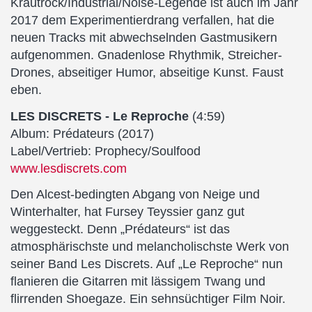
Krautrock/Industrial/Noise-Legende ist auch im Jahr
2017 dem Experimentierdrang verfallen, hat die
neuen Tracks mit abwechselnden Gastmusikern
aufgenommen. Gnadenlose Rhythmik, Streicher-
Drones, abseitiger Humor, abseitige Kunst. Faust
eben.
LES DISCRETS - Le Reproche
(4:59)
Album: Prédateurs (2017)
Label/Vertrieb: Prophecy/Soulfood
www.lesdiscrets.com
Den Alcest-bedingten Abgang von Neige und
Winterhalter, hat Fursey Teyssier ganz gut
weggesteckt. Denn „Prédateurs“ ist das
atmosphärischste und melancholischste Werk von
seiner Band Les Discrets. Auf „Le Reproche“ nun
flanieren die Gitarren mit lässigem Twang und
flirrenden Shoegaze. Ein sehnsüchtiger Film Noir.