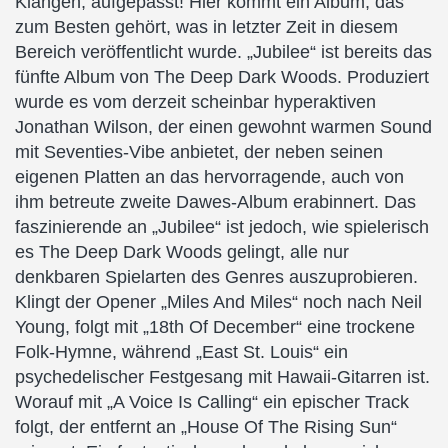
Klängen, aufgepasst! Hier kommt ein Album, das
zum Besten gehört, was in letzter Zeit in diesem
Bereich veröffentlicht wurde. „Jubilee“ ist bereits das
fünfte Album von The Deep Dark Woods. Produziert
wurde es vom derzeit scheinbar hyperaktiven
Jonathan Wilson, der einen gewohnt warmen Sound
mit Seventies-Vibe anbietet, der neben seinen
eigenen Platten an das hervorragende, auch von
ihm betreute zweite Dawes-Album erabinnert. Das
faszinierende an „Jubilee“ ist jedoch, wie spielerisch
es The Deep Dark Woods gelingt, alle nur
denkbaren Spielarten des Genres auszuprobieren.
Klingt der Opener „Miles And Miles“ noch nach Neil
Young, folgt mit „18th Of December“ eine trockene
Folk-Hymne, während „East St. Louis“ ein
psychedelischer Festgesang mit Hawaii-Gitarren ist.
Worauf mit „A Voice Is Calling“ ein epischer Track
folgt, der entfernt an „House Of The Rising Sun“