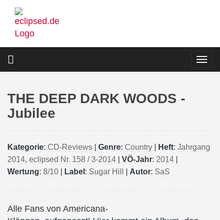
Direkt
zum
Inhalt
Togg
navi
THE DEEP DARK WOODS -
Jubilee
Kategorie
:
CD-Reviews
|
Genre
:
Country
|
Heft
:
Jahrgang
2014
,
eclipsed Nr. 158 / 3-2014
|
VÖ-Jahr
:
2014
|
Wertung
:
8/10
|
Label
:
Sugar Hill
|
Autor
:
SaS
Alle Fans von Americana-