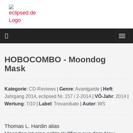
Direkt
zum
Inhalt
Togg
navi
HOBOCOMBO - Moondog
Mask
Kategorie
:
CD-Reviews
|
Genre
:
Avantgarde
|
Heft
:
Jahrgang 2014
,
eclipsed Nr. 157 / 2-2014
|
VÖ-Jahr
:
2014
|
Wertung
:
7/10
|
Label
:
Trovarobato
|
Autor
:
WS
Thomas L. Hardin alias