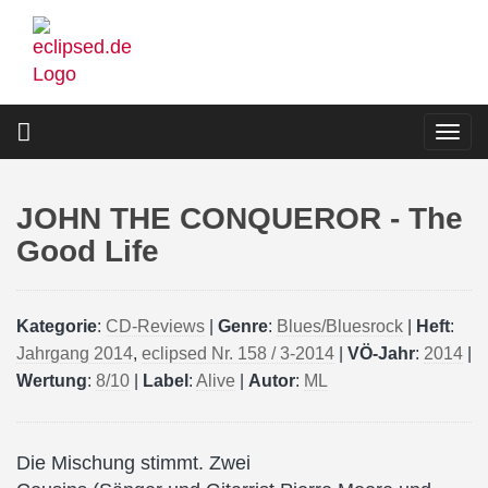
Direkt
zum
Inhalt
Togg
navi
JOHN THE CONQUEROR - The
Good Life
Kategorie
:
CD-Reviews
|
Genre
:
Blues/Bluesrock
|
Heft
:
Jahrgang 2014
,
eclipsed Nr. 158 / 3-2014
|
VÖ-Jahr
:
2014
|
Wertung
:
8/10
|
Label
:
Alive
|
Autor
:
ML
Die Mischung stimmt. Zwei