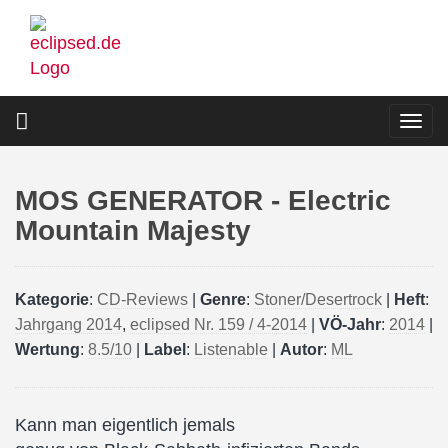
Direkt
zum
Inhalt
Togg
navi
MOS GENERATOR - Electric
Mountain Majesty
Kategorie
:
CD-Reviews
|
Genre
:
Stoner/Desertrock
|
Heft
:
Jahrgang 2014
,
eclipsed Nr. 159 / 4-2014
|
VÖ-Jahr
:
2014
|
Wertung
:
8.5/10
|
Label
:
Listenable
|
Autor
:
ML
Kann man eigentlich jemals