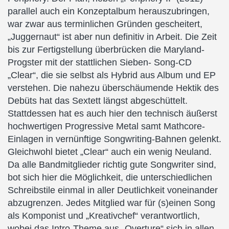
parallel auch ein Konzeptalbum herauszubringen,
war zwar aus terminlichen Gründen gescheitert,
„Juggernaut“ ist aber nun definitiv in Arbeit. Die Zeit
bis zur Fertigstellung überbrücken die Maryland-
Progster mit der stattlichen Sieben- Song-CD
„Clear“, die sie selbst als Hybrid aus Album und EP
verstehen. Die nahezu überschäumende Hektik des
Debüts hat das Sextett längst abgeschüttelt.
Stattdessen hat es auch hier den technisch äußerst
hochwertigen Progressive Metal samt Mathcore-
Einlagen in vernünftige Songwriting-Bahnen gelenkt.
Gleichwohl bietet „Clear“ auch ein wenig Neuland.
Da alle Bandmitglieder richtig gute Songwriter sind,
bot sich hier die Möglichkeit, die unterschiedlichen
Schreibstile einmal in aller Deutlichkeit voneinander
abzugrenzen. Jedes Mitglied war für (s)einen Song
als Komponist und „Kreativchef“ verantwortlich,
wobei das Intro-Theme aus „Overture“ sich in allen