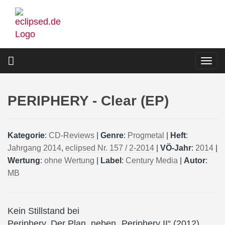
Direkt
zum
Inhalt
Togg
navi
PERIPHERY - Clear (EP)
Kategorie
:
CD-Reviews
|
Genre
:
Progmetal
|
Heft
:
Jahrgang 2014
,
eclipsed Nr. 157 / 2-2014
|
VÖ-Jahr
:
2014
|
Wertung
:
ohne Wertung
|
Label
:
Century Media
|
Autor
:
MB
Kein Stillstand bei
Periphery. Der Plan, neben „Periphery II“ (2012)