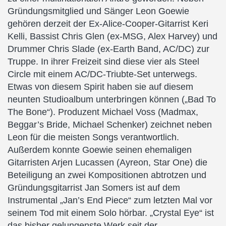
Gründungsmitglied und Sänger Leon Goewie
gehören derzeit der Ex-Alice-Cooper-Gitarrist Keri
Kelli, Bassist Chris Glen (ex-MSG, Alex Harvey) und
Drummer Chris Slade (ex-Earth Band, AC/DC) zur
Truppe. In ihrer Freizeit sind diese vier als Steel
Circle mit einem AC/DC-Triubte-Set unterwegs.
Etwas von diesem Spirit haben sie auf diesem
neunten Studioalbum unterbringen können („Bad To
The Bone“). Produzent Michael Voss (Madmax,
Beggar’s Bride, Michael Schenker) zeichnet neben
Leon für die meisten Songs verantwortlich.
Außerdem konnte Goewie seinen ehemaligen
Gitarristen Arjen Lucassen (Ayreon, Star One) die
Beteiligung an zwei Kompositionen abtrotzen und
Gründungsgitarrist Jan Somers ist auf dem
Instrumental „Jan’s End Piece“ zum letzten Mal vor
seinem Tod mit einem Solo hörbar. „Crystal Eye“ ist
das bisher gelungenste Werk seit der