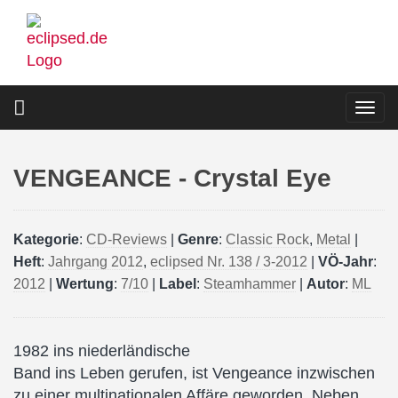
Direkt
zum
Inhalt
Togg
navi
VENGEANCE - Crystal Eye
Kategorie
:
CD-Reviews
|
Genre
:
Classic Rock
,
Metal
|
Heft
:
Jahrgang 2012
,
eclipsed Nr. 138 / 3-2012
|
VÖ-Jahr
:
2012
|
Wertung
:
7/10
|
Label
:
Steamhammer
|
Autor
:
ML
1982 ins niederländische
Band ins Leben gerufen, ist Vengeance inzwischen
zu einer multinationalen Affäre geworden. Neben