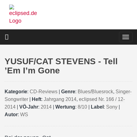
Direkt
zum
Inhalt
Togg
navi
YUSUF/CAT STEVENS - Tell
’Em I’m Gone
Kategorie
:
CD-Reviews
|
Genre
:
Blues/Bluesrock
,
Singer-
Songwriter
|
Heft
:
Jahrgang 2014
,
eclipsed Nr. 166 / 12-
2014
|
VÖ-Jahr
:
2014
|
Wertung
:
8/10
|
Label
:
Sony
|
Autor
:
WS