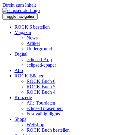
Direkt zum Inhalt
Toggle navigation
ROCK 6 bestellen
Magazin
News
Artikel
Underground
Digital
eclipsed-App
eclipsed-epaper
Abo
ROCK Bücher
ROCK Buch 6
ROCK Buch 5
ROCK Buch 4
Konzerte
Alle Tourdaten
eclipsed präsentiert
Festivalhighlights
Shops
Webshop
ROCK Buch bestellen