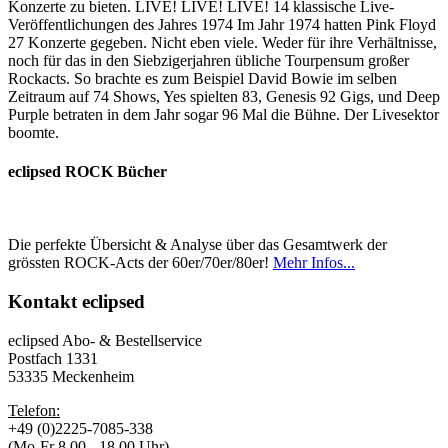
Konzerte zu bieten. LIVE! LIVE! LIVE! 14 klassische Live-
Veröffentlichungen des Jahres 1974 Im Jahr 1974 hatten Pink Floyd
27 Konzerte gegeben. Nicht eben viele. Weder für ihre Verhältnisse,
noch für das in den Siebzigerjahren übliche Tourpensum großer
Rockacts. So brachte es zum Beispiel David Bowie im selben
Zeitraum auf 74 Shows, Yes spielten 83, Genesis 92 Gigs, und Deep
Purple betraten in dem Jahr sogar 96 Mal die Bühne. Der Livesektor
boomte.
eclipsed ROCK Bücher
Die perfekte Übersicht & Analyse über das Gesamtwerk der
grössten ROCK-Acts der 60er/70er/80er!
Mehr Infos...
Kontakt
eclipsed
eclipsed Abo- & Bestellservice
Postfach 1331
53335 Meckenheim
Telefon:
+49 (0)2225-7085-338
(Mo-Fr 8.00 - 18.00 Uhr)