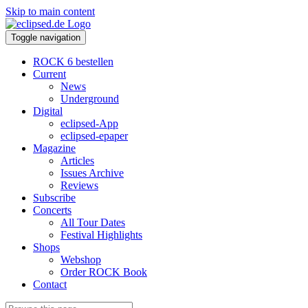
Skip to main content
Toggle navigation
ROCK 6 bestellen
Current
News
Underground
Digital
eclipsed-App
eclipsed-epaper
Magazine
Articles
Issues Archive
Reviews
Subscribe
Concerts
All Tour Dates
Festival Highlights
Shops
Webshop
Order ROCK Book
Contact