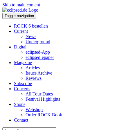
Skip to main content
Toggle navigation
ROCK 6 bestellen
Current
News
Underground
Digital
eclipsed-App
eclipsed-epaper
Magazine
Articles
Issues Archive
Reviews
Subscribe
Concerts
All Tour Dates
Festival Highlights
Shops
Webshop
Order ROCK Book
Contact