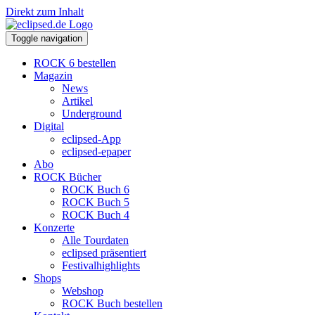
Direkt zum Inhalt
Toggle navigation
ROCK 6 bestellen
Magazin
News
Artikel
Underground
Digital
eclipsed-App
eclipsed-epaper
Abo
ROCK Bücher
ROCK Buch 6
ROCK Buch 5
ROCK Buch 4
Konzerte
Alle Tourdaten
eclipsed präsentiert
Festivalhighlights
Shops
Webshop
ROCK Buch bestellen