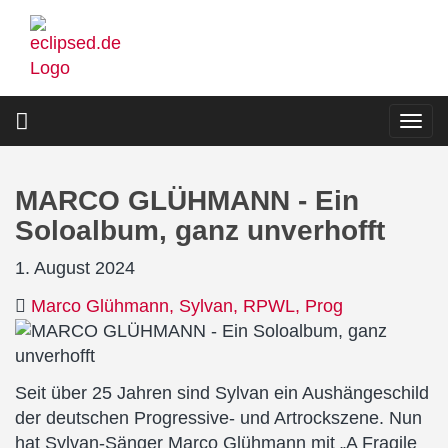
Direkt
zum
Inhalt
Togg
navi
MARCO GLÜHMANN - Ein
Soloalbum, ganz unverhofft
1. August 2024
Marco Glühmann
Sylvan
RPWL
Prog
Seit über 25 Jahren sind Sylvan ein Aushängeschild
der deutschen Progressive- und Artrockszene. Nun
hat Sylvan-Sänger Marco Glühmann mit „A Fragile