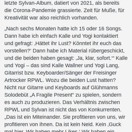
letzte Sylvan-Album, datiert von 2021, als bereits
die Corona-Pandemie grassierte. Zeit für Muße, für
Kreativität war also reichlich vorhanden.
„Nach sechs Monaten hatte ich 15 oder 16 Songs.
Dann habe ich einfach Kalle und Yogi kontaktiert
und gefragt: ‚Hättet ihr Lust? Könntet ihr euch das
vorstellen?‘ Dann habe ich Material rübergeschickt,
und die beiden haben gesagt: ‚Ja, klar, sofort.‘“ Kalle
und Yogi – das sind Kalle Wallner und Yogi Lang,
Gitarrist bzw. Keyboarder/Sänger der Freisinger
Artrocker RPWL. Wozu die beiden Lust hatten?
Nicht nur Gitarre und Keyboards auf Glühmanns
Solodebüt „A Fragile Present“ zu spielen, sondern
es auch zu produzieren. Das Verhältnis zwischen
RPWL und Sylvan ist nicht das von Konkurrenten.
„Das ist ein Miteinander. Sie profitieren von uns, wir
profitieren von ihnen. Da ist kein Neid. Kein ‚Guck
mal hier. Wir haben mehr Likes.‘ Wir haben ein