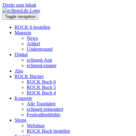
Direkt zum Inhalt
Toggle navigation
ROCK 6 bestellen
Magazin
News
Artikel
Underground
Digital
eclipsed-App
eclipsed-epaper
Abo
ROCK Bücher
ROCK Buch 6
ROCK Buch 5
ROCK Buch 4
Konzerte
Alle Tourdaten
eclipsed präsentiert
Festivalhighlights
Shops
Webshop
ROCK Buch bestellen