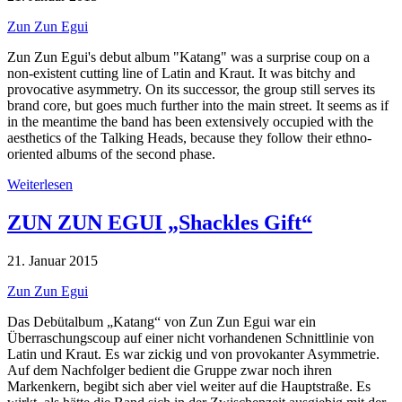
Zun Zun Egui
Zun Zun Egui's debut album "Katang" was a surprise coup on a
non-existent cutting line of Latin and Kraut. It was bitchy and
provocative asymmetry. On its successor, the group still serves its
brand core, but goes much further into the main street. It seems as if
in the meantime the band has been extensively occupied with the
aesthetics of the Talking Heads, because they follow their ethno-
oriented albums of the second phase.
Weiterlesen
ZUN ZUN EGUI „Shackles Gift“
21. Januar 2015
Zun Zun Egui
Das Debütalbum „Katang“ von Zun Zun Egui war ein
Überraschungscoup auf einer nicht vorhandenen Schnittlinie von
Latin und Kraut. Es war zickig und von provokanter Asymmetrie.
Auf dem Nachfolger bedient die Gruppe zwar noch ihren
Markenkern, begibt sich aber viel weiter auf die Hauptstraße. Es