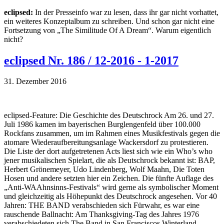
eclipsed:
In der Presseinfo war zu lesen, dass ihr gar nicht vorhattet,
ein weiteres Konzeptalbum zu schreiben. Und schon gar nicht eine
Fortsetzung von „The Similitude Of A Dream“. Warum eigentlich
nicht?
eclipsed Nr. 186 / 12-2016 - 1-2017
31. Dezember 2016
eclipsed-Feature: Die Geschichte des Deutschrock Am 26. und 27.
Juli 1986 kamen im bayerischen Burglengenfeld über 100.000
Rockfans zusammen, um im Rahmen eines Musikfestivals gegen die
atomare Wiederaufbereitungsanlage Wackersdorf zu protestieren.
Die Liste der dort aufgetretenen Acts liest sich wie ein Who’s who
jener musikalischen Spielart, die als Deutschrock bekannt ist: BAP,
Herbert Grönemeyer, Udo Lindenberg, Wolf Maahn, Die Toten
Hosen und andere setzten hier ein Zeichen. Die fünfte Auflage des
„Anti-WAAhnsinns-Festivals“ wird gerne als symbolischer Moment
und gleichzeitig als Höhepunkt des Deutschrock angesehen. Vor 40
Jahren: THE BAND verabschieden sich Fürwahr, es war eine
rauschende Ballnacht: Am Thanksgiving-Tag des Jahres 1976
verabschiedeten sich The Band in San Franciscos Winterland