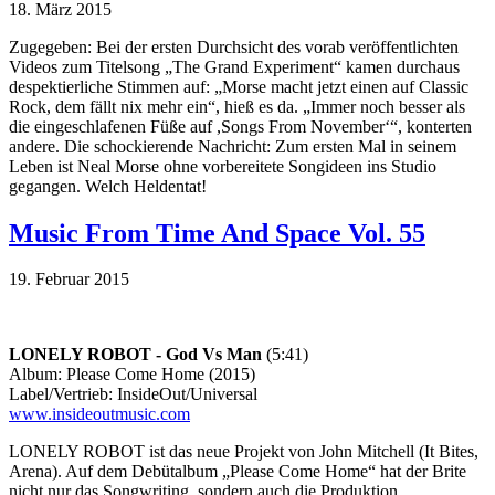
18. März 2015
Zugegeben: Bei der ersten Durchsicht des vorab veröffentlichten
Videos zum Titelsong „The Grand Experiment“ kamen durchaus
despektierliche Stimmen auf: „Morse macht jetzt einen auf Classic
Rock, dem fällt nix mehr ein“, hieß es da. „Immer noch besser als
die eingeschlafenen Füße auf ,Songs From November‘“, konterten
andere. Die schockierende Nachricht: Zum ersten Mal in seinem
Leben ist Neal Morse ohne vorbereitete Songideen ins Studio
gegangen. Welch Heldentat!
Music From Time And Space Vol. 55
19. Februar 2015
LONELY ROBOT - God Vs Man
(5:41)
Album: Please Come Home (2015)
Label/Vertrieb: InsideOut/Universal
www.insideoutmusic.com
LONELY ROBOT ist das neue Projekt von John Mitchell (It Bites,
Arena). Auf dem Debütalbum „Please Come Home“ hat der Brite
nicht nur das Songwriting, sondern auch die Produktion