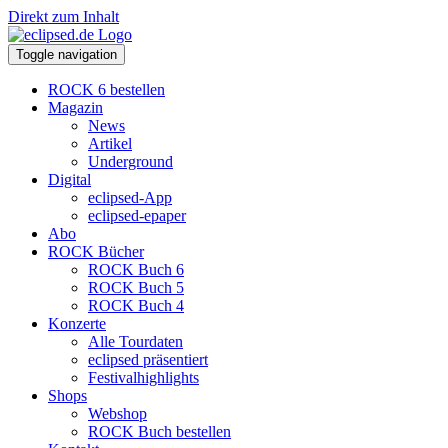
Direkt zum Inhalt
Toggle navigation
ROCK 6 bestellen
Magazin
News
Artikel
Underground
Digital
eclipsed-App
eclipsed-epaper
Abo
ROCK Bücher
ROCK Buch 6
ROCK Buch 5
ROCK Buch 4
Konzerte
Alle Tourdaten
eclipsed präsentiert
Festivalhighlights
Shops
Webshop
ROCK Buch bestellen