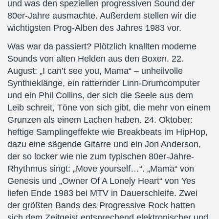
und was den speziellen progressiven Sound der
80er-Jahre ausmachte. Außerdem stellen wir die
wichtigsten Prog-Alben des Jahres 1983 vor.
Was war da passiert? Plötzlich knallten moderne
Sounds von alten Helden aus den Boxen. 22.
August: „I can’t see you, Mama“ – unheilvolle
Synthieklänge, ein ratternder Linn-Drumcomputer
und ein Phil Collins, der sich die Seele aus dem
Leib schreit, Töne von sich gibt, die mehr von einem
Grunzen als einem Lachen haben. 24. Oktober:
heftige Samplingeffekte wie Breakbeats im HipHop,
dazu eine sägende Gitarre und ein Jon Anderson,
der so locker wie nie zum typischen 80er-Jahre-
Rhythmus singt: „Move yourself…“. „Mama“ von
Genesis und „Owner Of A Lonely Heart“ von Yes
liefen Ende 1983 bei MTV in Dauerschleife. Zwei
der größten Bands des Progressive Rock hatten
sich dem Zeitgeist entsprechend elektronischer und