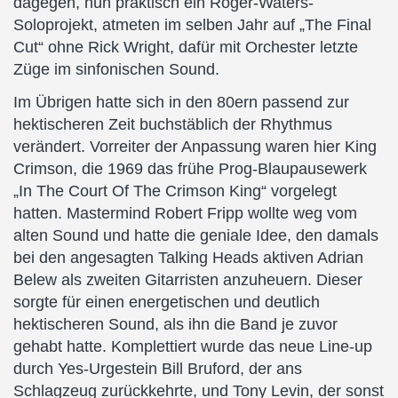
dagegen, nun praktisch ein Roger-Waters-
Soloprojekt, atmeten im selben Jahr auf „The Final
Cut“ ohne Rick Wright, dafür mit Orchester letzte
Züge im sinfonischen Sound.
Im Übrigen hatte sich in den 80ern passend zur
hektischeren Zeit buchstäblich der Rhythmus
verändert. Vorreiter der Anpassung waren hier King
Crimson, die 1969 das frühe Prog-Blaupausewerk
„In The Court Of The Crimson King“ vorgelegt
hatten. Mastermind Robert Fripp wollte weg vom
alten Sound und hatte die geniale Idee, den damals
bei den angesagten Talking Heads aktiven Adrian
Belew als zweiten Gitarristen anzuheuern. Dieser
sorgte für einen energetischen und deutlich
hektischeren Sound, als ihn die Band je zuvor
gehabt hatte. Komplettiert wurde das neue Line-up
durch Yes-Urgestein Bill Bruford, der ans
Schlagzeug zurückkehrte, und Tony Levin, der sonst