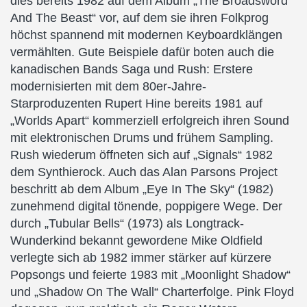
dies bereits 1982 auf dem Album „The Broadsword
And The Beast“ vor, auf dem sie ihren Folkprog
höchst spannend mit modernen Keyboardklängen
vermählten. Gute Beispiele dafür boten auch die
kanadischen Bands Saga und Rush: Erstere
modernisierten mit dem 80er-Jahre-
Starproduzenten Rupert Hine bereits 1981 auf
„Worlds Apart“ kommerziell erfolgreich ihren Sound
mit elektronischen Drums und frühem Sampling.
Rush wiederum öffneten sich auf „Signals“ 1982
dem Synthierock. Auch das Alan Parsons Project
beschritt ab dem Album „Eye In The Sky“ (1982)
zunehmend digital tönende, poppigere Wege. Der
durch „Tubular Bells“ (1973) als Longtrack-
Wunderkind bekannt gewordene Mike Oldfield
verlegte sich ab 1982 immer stärker auf kürzere
Popsongs und feierte 1983 mit „Moonlight Shadow“
und „Shadow On The Wall“ Charterfolge. Pink Floyd