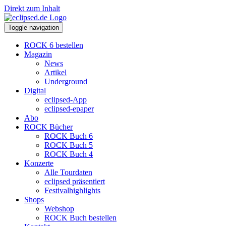
Direkt zum Inhalt
Toggle navigation
ROCK 6 bestellen
Magazin
News
Artikel
Underground
Digital
eclipsed-App
eclipsed-epaper
Abo
ROCK Bücher
ROCK Buch 6
ROCK Buch 5
ROCK Buch 4
Konzerte
Alle Tourdaten
eclipsed präsentiert
Festivalhighlights
Shops
Webshop
ROCK Buch bestellen