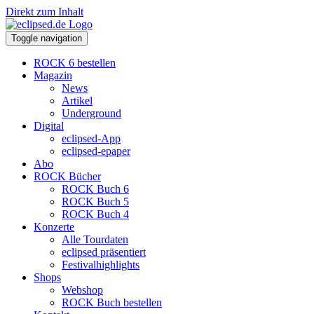
Direkt zum Inhalt
Toggle navigation
ROCK 6 bestellen
Magazin
News
Artikel
Underground
Digital
eclipsed-App
eclipsed-epaper
Abo
ROCK Bücher
ROCK Buch 6
ROCK Buch 5
ROCK Buch 4
Konzerte
Alle Tourdaten
eclipsed präsentiert
Festivalhighlights
Shops
Webshop
ROCK Buch bestellen