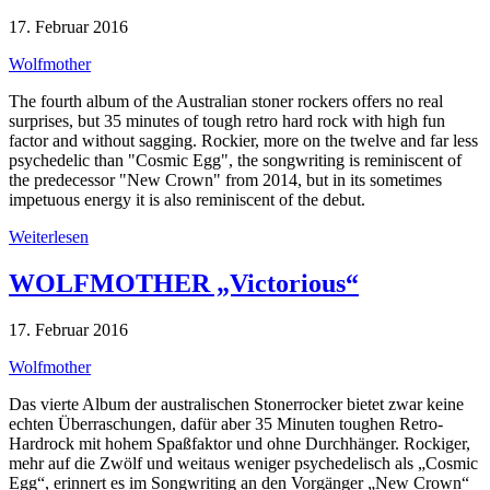
17. Februar 2016
Wolfmother
The fourth album of the Australian stoner rockers offers no real
surprises, but 35 minutes of tough retro hard rock with high fun
factor and without sagging. Rockier, more on the twelve and far less
psychedelic than "Cosmic Egg", the songwriting is reminiscent of
the predecessor "New Crown" from 2014, but in its sometimes
impetuous energy it is also reminiscent of the debut.
Weiterlesen
WOLFMOTHER „Victorious“
17. Februar 2016
Wolfmother
Das vierte Album der australischen Stonerrocker bietet zwar keine
echten Überraschungen, dafür aber 35 Minuten toughen Retro-
Hardrock mit hohem Spaßfaktor und ohne Durchhänger. Rockiger,
mehr auf die Zwölf und weitaus weniger psychedelisch als „Cosmic
Egg“, erinnert es im Songwriting an den Vorgänger „New Crown“