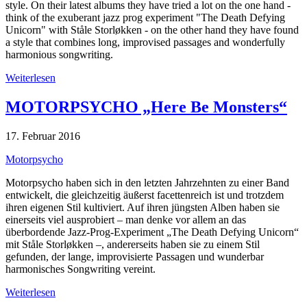
style. On their latest albums they have tried a lot on the one hand -
think of the exuberant jazz prog experiment "The Death Defying
Unicorn" with Ståle Storløkken - on the other hand they have found
a style that combines long, improvised passages and wonderfully
harmonious songwriting.
Weiterlesen
MOTORPSYCHO „Here Be Monsters“
17. Februar 2016
Motorpsycho
Motorpsycho haben sich in den letzten Jahrzehnten zu einer Band
entwickelt, die gleichzeitig äußerst facettenreich ist und trotzdem
ihren eigenen Stil kultiviert. Auf ihren jüngsten Alben haben sie
einerseits viel ausprobiert – man denke vor allem an das
überbordende Jazz-Prog-Experiment „The Death Defying Unicorn“
mit Ståle Storløkken –, andererseits haben sie zu einem Stil
gefunden, der lange, improvisierte Passagen und wunderbar
harmonisches Songwriting vereint.
Weiterlesen