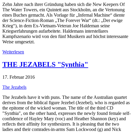
Zehn Jahre nach ihrer Gründung haben sich die New Keepers Of
The Water Towers, ein Quintett aus Stockholm, an die Vertonung
eines Buches gemacht. Als Vorlage für „Infernal Machine“ diente
der Science-Fiction-Roman „The Forever War“ (dt.: „Der ewige
Krieg“), in dem Ex-Vietnam-Veteran Joe Haldeman seine
Kriegserfahrungen aufarbeitete. Haldemans interstellares
Kampfszenario wird von den fünf Musikern auf höchst interessante
Weise umgesetzt.
Weiterlesen
THE JEZABELS "Synthia"
17. Februar 2016
The Jezabels
The Jezabels have it with puns. The name of the Australian quartet
derives from the biblical figure Jezebel (Jezebel), who is regarded as
the epitome of the wicked woman. The title of the third CD
"Synthia", on the other hand, expresses the newly found female self-
confidence of Hayley Mary (voc) and Heather Shannon (key) and
reflects their affinity for synthesizers. It is pleasing that the two
ladies and their comrades-in-arms Sam Lockwood (g) and Nick