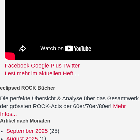
Facebook
Google Plus
Twitter
Lest mehr im aktuellen Heft ...
eclipsed ROCK Bücher
Die perfekte Übersicht & Analyse über das Gesamtwerk
der grössten ROCK-Acts der 60er/70er/80er!
Mehr
Infos...
Artikel nach Monaten
September 2025
(25)
August 2025
(1)