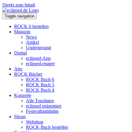
Direkt zum Inhalt
Toggle navigation
ROCK 6 bestellen
Magazin
News
Artikel
Underground
Digital
eclipsed-App
eclipsed-epaper
Abo
ROCK Bücher
ROCK Buch 6
ROCK Buch 5
ROCK Buch 4
Konzerte
Alle Tourdaten
eclipsed präsentiert
Festivalhighlights
Shops
Webshop
ROCK Buch bestellen