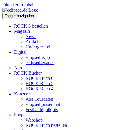
Direkt zum Inhalt
Toggle navigation
ROCK 6 bestellen
Magazin
News
Artikel
Underground
Digital
eclipsed-App
eclipsed-epaper
Abo
ROCK Bücher
ROCK Buch 6
ROCK Buch 5
ROCK Buch 4
Konzerte
Alle Tourdaten
eclipsed präsentiert
Festivalhighlights
Shops
Webshop
ROCK Buch bestellen