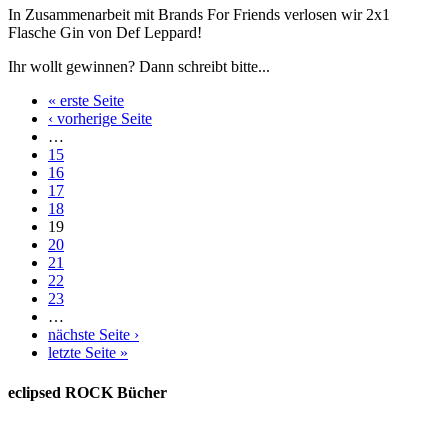
In Zusammenarbeit mit Brands For Friends verlosen wir 2x1
Flasche Gin von Def Leppard!
Ihr wollt gewinnen? Dann schreibt bitte...
« erste Seite
‹ vorherige Seite
…
15
16
17
18
19
20
21
22
23
…
nächste Seite ›
letzte Seite »
eclipsed ROCK Bücher