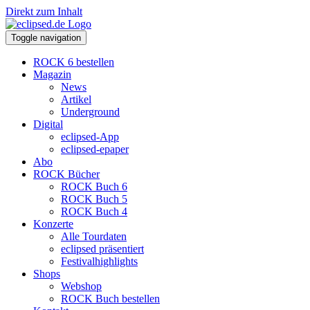
Direkt zum Inhalt
Toggle navigation
ROCK 6 bestellen
Magazin
News
Artikel
Underground
Digital
eclipsed-App
eclipsed-epaper
Abo
ROCK Bücher
ROCK Buch 6
ROCK Buch 5
ROCK Buch 4
Konzerte
Alle Tourdaten
eclipsed präsentiert
Festivalhighlights
Shops
Webshop
ROCK Buch bestellen