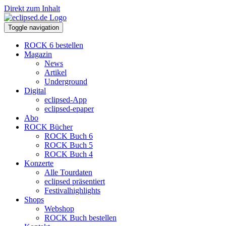
Direkt zum Inhalt
Toggle navigation
ROCK 6 bestellen
Magazin
News
Artikel
Underground
Digital
eclipsed-App
eclipsed-epaper
Abo
ROCK Bücher
ROCK Buch 6
ROCK Buch 5
ROCK Buch 4
Konzerte
Alle Tourdaten
eclipsed präsentiert
Festivalhighlights
Shops
Webshop
ROCK Buch bestellen