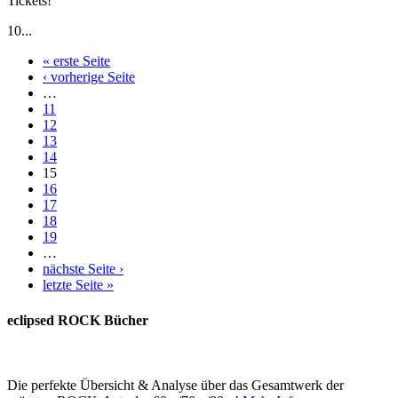
Tickets!
10...
« erste Seite
‹ vorherige Seite
…
11
12
13
14
15
16
17
18
19
…
nächste Seite ›
letzte Seite »
eclipsed ROCK Bücher
Die perfekte Übersicht & Analyse über das Gesamtwerk der