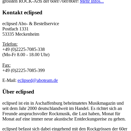
grössten ROCK-Acts der 60er/70er/80er!
Mehr Infos...
Kontakt
eclipsed
eclipsed Abo- & Bestellservice
Postfach 1331
53335 Meckenheim
Telefon:
+49 (0)2225-7085-338
(Mo-Fr 8.00 - 18.00 Uhr)
Fax:
+49 (0)2225-7085-399
E-Mail:
eclipsed@aboteam.de
Über
eclipsed
eclipsed ist ein in Aschaffenburg beheimatetes Musikmagazin und
seit dem Jahr 2000 deutschlandweit im Handel. Es richtet sich an
Freunde anspruchsvoller Rockmusik, die Lust haben, Monat für
Monat auf eine immer neue akustische Entdeckungsreise zu gehen.
eclipsed befasst sich dabei eingehend mit den Rockgrössen der 60er