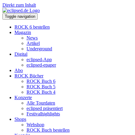
Direkt zum Inhalt
Toggle navigation
ROCK 6 bestellen
Magazin
News
Artikel
Underground
Digital
eclipsed-App
eclipsed-epaper
Abo
ROCK Bücher
ROCK Buch 6
ROCK Buch 5
ROCK Buch 4
Konzerte
Alle Tourdaten
eclipsed präsentiert
Festivalhighlights
Shops
Webshop
ROCK Buch bestellen