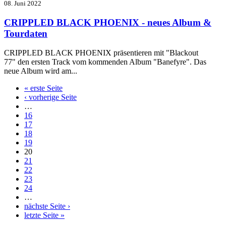
08. Juni 2022
CRIPPLED BLACK PHOENIX - neues Album &
Tourdaten
CRIPPLED BLACK PHOENIX präsentieren mit
"Blackout
77"
den ersten Track vom kommenden Album "Banefyre". Das
neue Album wird am...
« erste Seite
‹ vorherige Seite
…
16
17
18
19
20
21
22
23
24
…
nächste Seite ›
letzte Seite »