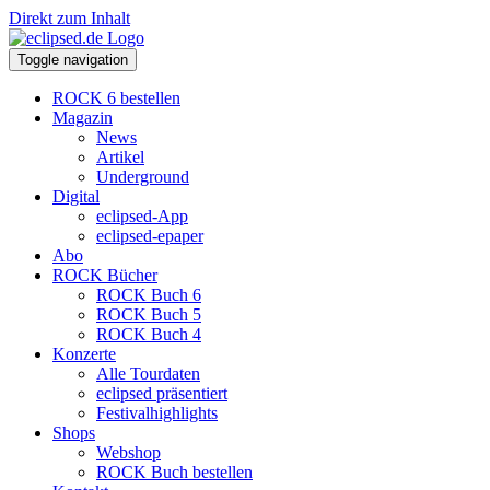
Direkt zum Inhalt
Toggle navigation
ROCK 6 bestellen
Magazin
News
Artikel
Underground
Digital
eclipsed-App
eclipsed-epaper
Abo
ROCK Bücher
ROCK Buch 6
ROCK Buch 5
ROCK Buch 4
Konzerte
Alle Tourdaten
eclipsed präsentiert
Festivalhighlights
Shops
Webshop
ROCK Buch bestellen