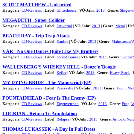
SCOTT MATTHEW - Unlearned
Kategorie
:
CD-Reviews
|
Label
:
Glitterhouse
|
VÖ-Jahr
:
2013
|
Genre
:
Singer-S
MEGADETH - Super Collider
Kategorie
:
CD-Reviews
|
Label
:
Universal
|
VÖ-Jahr
:
2013
|
Genre
:
Metal
|
Hef
BEACH DAY - Trip Trap Attack
Kategorie
:
CD-Reviews
|
Label
:
Kanine
|
VÖ-Jahr
:
2013
|
Genre
:
Mainstream/
VÅR - No One Dances Quite Like My Brothers
Kategorie
:
CD-Reviews
|
Label
:
Sacred Bones
|
VÖ-Jahr
:
2013
|
Genre
:
Gothic
WALLENBERG’S WHISKEY HELL - Booze’n’Boogie
Kategorie
:
CD-Reviews
|
Label
:
Keiler
|
VÖ-Jahr
:
2013
|
Genre
:
Heavy Rock
|
MY DYING BRIDE - The Manuscript (EP)
Kategorie
:
CD-Reviews
|
Label
:
Peaceville
|
VÖ-Jahr
:
2013
|
Genre
:
Doom Met
FOUNTAINHEAD - Fear Is The Enemy (EP)
Kategorie
:
CD-Reviews
|
Label
:
Eigenvertrieb
|
VÖ-Jahr
:
2013
|
Genre
:
Prog
,
W
LOCRIAN - Return To Annihilation
Kategorie
:
CD-Reviews
|
Label
:
Relapse
|
VÖ-Jahr
:
2013
|
Genre
:
Artrock
,
Nois
THOMAS LUKASSEK - A Day In Full Dress