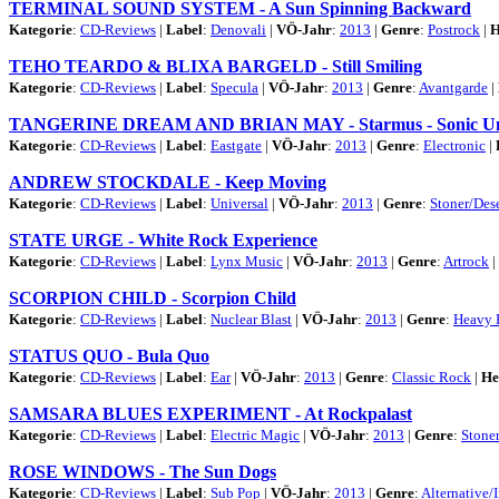
TERMINAL SOUND SYSTEM - A Sun Spinning Backward
Kategorie
:
CD-Reviews
|
Label
:
Denovali
|
VÖ-Jahr
:
2013
|
Genre
:
Postrock
|
H
TEHO TEARDO & BLIXA BARGELD - Still Smiling
Kategorie
:
CD-Reviews
|
Label
:
Specula
|
VÖ-Jahr
:
2013
|
Genre
:
Avantgarde
|
TANGERINE DREAM AND BRIAN MAY - Starmus - Sonic Un
Kategorie
:
CD-Reviews
|
Label
:
Eastgate
|
VÖ-Jahr
:
2013
|
Genre
:
Electronic
|
ANDREW STOCKDALE - Keep Moving
Kategorie
:
CD-Reviews
|
Label
:
Universal
|
VÖ-Jahr
:
2013
|
Genre
:
Stoner/Des
STATE URGE - White Rock Experience
Kategorie
:
CD-Reviews
|
Label
:
Lynx Music
|
VÖ-Jahr
:
2013
|
Genre
:
Artrock
|
SCORPION CHILD - Scorpion Child
Kategorie
:
CD-Reviews
|
Label
:
Nuclear Blast
|
VÖ-Jahr
:
2013
|
Genre
:
Heavy 
STATUS QUO - Bula Quo
Kategorie
:
CD-Reviews
|
Label
:
Ear
|
VÖ-Jahr
:
2013
|
Genre
:
Classic Rock
|
He
SAMSARA BLUES EXPERIMENT - At Rockpalast
Kategorie
:
CD-Reviews
|
Label
:
Electric Magic
|
VÖ-Jahr
:
2013
|
Genre
:
Stone
ROSE WINDOWS - The Sun Dogs
Kategorie
:
CD-Reviews
|
Label
:
Sub Pop
|
VÖ-Jahr
:
2013
|
Genre
:
Alternative/