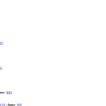
JV
L
utor
:
BSV
8/10
|
Autor
:
WK