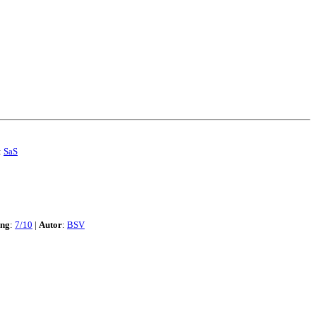
:
SaS
ng
:
7/10
|
Autor
:
BSV