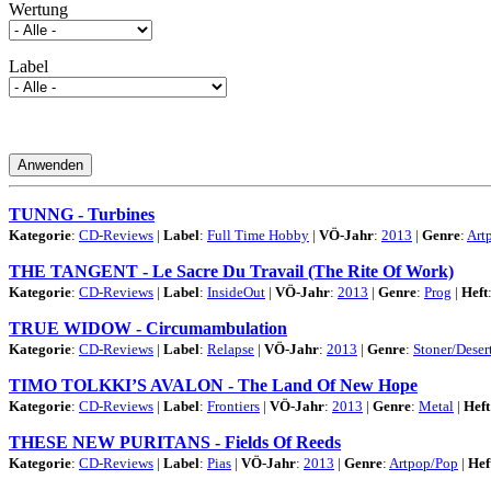
Wertung
Label
Filter zurücksetzen
Anwenden
TUNNG - Turbines
Kategorie
:
CD-Reviews
|
Label
:
Full Time Hobby
|
VÖ-Jahr
:
2013
|
Genre
:
Art
THE TANGENT - Le Sacre Du Travail (The Rite Of Work)
Kategorie
:
CD-Reviews
|
Label
:
InsideOut
|
VÖ-Jahr
:
2013
|
Genre
:
Prog
|
Heft
TRUE WIDOW - Circumambulation
Kategorie
:
CD-Reviews
|
Label
:
Relapse
|
VÖ-Jahr
:
2013
|
Genre
:
Stoner/Deser
TIMO TOLKKI’S AVALON - The Land Of New Hope
Kategorie
:
CD-Reviews
|
Label
:
Frontiers
|
VÖ-Jahr
:
2013
|
Genre
:
Metal
|
Heft
THESE NEW PURITANS - Fields Of Reeds
Kategorie
:
CD-Reviews
|
Label
:
Pias
|
VÖ-Jahr
:
2013
|
Genre
:
Artpop/Pop
|
Hef