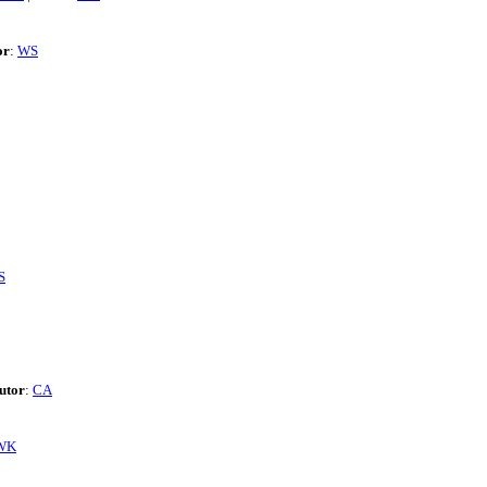
or
:
WS
S
utor
:
CA
WK