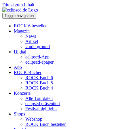
Direkt zum Inhalt
Toggle navigation
ROCK 6 bestellen
Magazin
News
Artikel
Underground
Digital
eclipsed-App
eclipsed-epaper
Abo
ROCK Bücher
ROCK Buch 6
ROCK Buch 5
ROCK Buch 4
Konzerte
Alle Tourdaten
eclipsed präsentiert
Festivalhighlights
Shops
Webshop
ROCK Buch bestellen