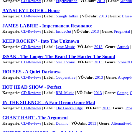
Kategorie
:
CD-Reviews
|
Label
:
Eigenvertrieb
|
VÖ-Jahr
:
2013
|
Genre
:
Worldm
AYNSLEY LISTER - Home
Kategorie
:
CD-Reviews
|
Label
:
Straigh Talkin’
|
VÖ-Jahr
:
2013
|
Genre
:
Blues
JAMES LABRIE - Impermanent Resonance
Kategorie
:
CD-Reviews
|
Label
:
InsideOut
|
VÖ-Jahr
:
2013
|
Genre
:
Progmetal
KEEP ROCKIN’ - Into The Unknown
Kategorie
:
CD-Reviews
|
Label
:
Lynx Music
|
VÖ-Jahr
:
2013
|
Genre
:
Artrock
|
ISSAK - The Longer The Beard The Harder The Sound
Kategorie
:
CD-Reviews
|
Label
:
Small Stone
|
VÖ-Jahr
:
2013
|
Genre
:
Stoner/D
HOUSES - A Quiet Darkness
Kategorie
:
CD-Reviews
|
Label
:
Cooperative
|
VÖ-Jahr
:
2013
|
Genre
:
Artpop/
HOT HEAD SHOW - Perfect
Kategorie
:
CD-Reviews
|
Label
:
RBL Music
|
VÖ-Jahr
:
2013
|
Genre
:
Garage
,
O
IN THE SILENCE - A Fair Dream Gone Mad
Kategorie
:
CD-Reviews
|
Label
:
The Laser’s Edge
|
VÖ-Jahr
:
2013
|
Genre
:
Pro
GRANT HART - The Argument
Kategorie
:
CD-Reviews
|
Label
:
Domino
|
VÖ-Jahr
:
2013
|
Genre
:
Alternative/