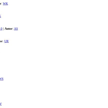
r
:
WK
K
10
|
Autor
:
AS
or
:
UR
WS
V