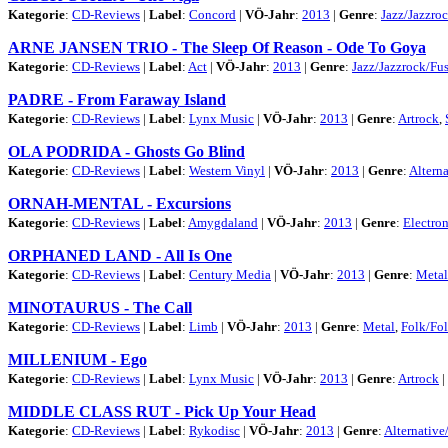
Kategorie
:
CD-Reviews
|
Label
:
Concord
|
VÖ-Jahr
:
2013
|
Genre
:
Jazz/Jazzro
ARNE JANSEN TRIO - The Sleep Of Reason - Ode To Goya
Kategorie
:
CD-Reviews
|
Label
:
Act
|
VÖ-Jahr
:
2013
|
Genre
:
Jazz/Jazzrock/Fu
PADRE - From Faraway Island
Kategorie
:
CD-Reviews
|
Label
:
Lynx Music
|
VÖ-Jahr
:
2013
|
Genre
:
Artrock
,
OLA PODRIDA - Ghosts Go Blind
Kategorie
:
CD-Reviews
|
Label
:
Western Vinyl
|
VÖ-Jahr
:
2013
|
Genre
:
Alterna
ORNAH-MENTAL - Excursions
Kategorie
:
CD-Reviews
|
Label
:
Amygdaland
|
VÖ-Jahr
:
2013
|
Genre
:
Electron
ORPHANED LAND - All Is One
Kategorie
:
CD-Reviews
|
Label
:
Century Media
|
VÖ-Jahr
:
2013
|
Genre
:
Metal
MINOTAURUS - The Call
Kategorie
:
CD-Reviews
|
Label
:
Limb
|
VÖ-Jahr
:
2013
|
Genre
:
Metal
,
Folk/Fo
MILLENIUM - Ego
Kategorie
:
CD-Reviews
|
Label
:
Lynx Music
|
VÖ-Jahr
:
2013
|
Genre
:
Artrock
|
MIDDLE CLASS RUT - Pick Up Your Head
Kategorie
:
CD-Reviews
|
Label
:
Rykodisc
|
VÖ-Jahr
:
2013
|
Genre
:
Alternative