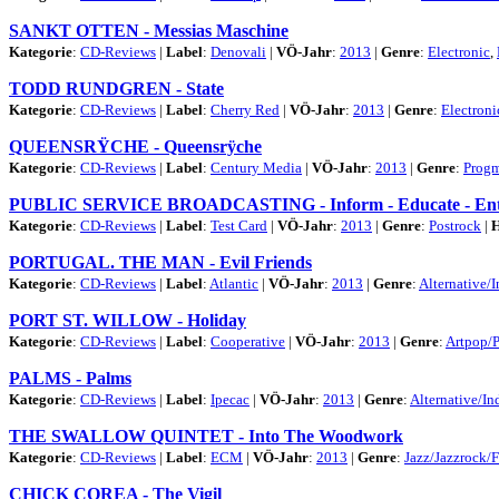
SANKT OTTEN - Messias Maschine
Kategorie
:
CD-Reviews
|
Label
:
Denovali
|
VÖ-Jahr
:
2013
|
Genre
:
Electronic
,
TODD RUNDGREN - State
Kategorie
:
CD-Reviews
|
Label
:
Cherry Red
|
VÖ-Jahr
:
2013
|
Genre
:
Electroni
QUEENSRŸCHE - Queensrÿche
Kategorie
:
CD-Reviews
|
Label
:
Century Media
|
VÖ-Jahr
:
2013
|
Genre
:
Progm
PUBLIC SERVICE BROADCASTING - Inform - Educate - Ent
Kategorie
:
CD-Reviews
|
Label
:
Test Card
|
VÖ-Jahr
:
2013
|
Genre
:
Postrock
|
H
PORTUGAL. THE MAN - Evil Friends
Kategorie
:
CD-Reviews
|
Label
:
Atlantic
|
VÖ-Jahr
:
2013
|
Genre
:
Alternative/I
PORT ST. WILLOW - Holiday
Kategorie
:
CD-Reviews
|
Label
:
Cooperative
|
VÖ-Jahr
:
2013
|
Genre
:
Artpop/
PALMS - Palms
Kategorie
:
CD-Reviews
|
Label
:
Ipecac
|
VÖ-Jahr
:
2013
|
Genre
:
Alternative/In
THE SWALLOW QUINTET - Into The Woodwork
Kategorie
:
CD-Reviews
|
Label
:
ECM
|
VÖ-Jahr
:
2013
|
Genre
:
Jazz/Jazzrock/
CHICK COREA - The Vigil